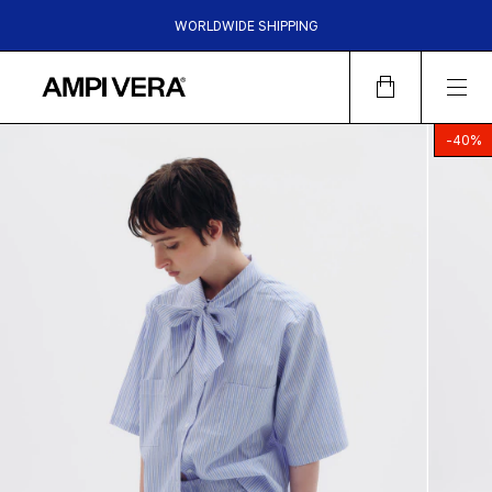
WORLDWIDE SHIPPING
HASTA 6 CUOTAS SIN INTERES | 15%OFF TRANSFERENCIA |
30%OFF EFECTIVO EN LOCALES
-
40
%