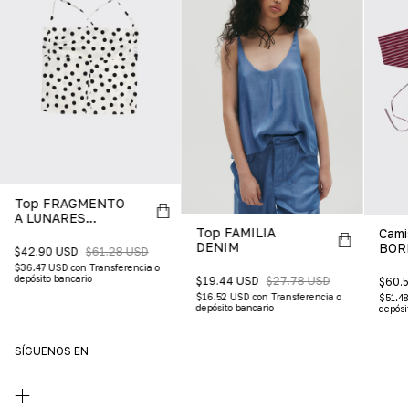
Top FRAGMENTO
A LUNARES
NEGRO
Top FAMILIA
Cami
DENIM
BOR
$42.90 USD
$61.28 USD
$36.47 USD
con
Transferencia o
depósito bancario
$19.44 USD
$27.78 USD
$60.
$16.52 USD
con
Transferencia o
$51.4
depósito bancario
depósi
SÍGUENOS EN