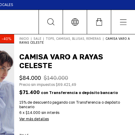
LOCALES
-
40
%
INICIO
|
SALE
|
TOPS, CAMISAS, BLUSAS, REMERAS
|
CAMISA VARO A
RAYAS CELESTE
CAMISA VARO A RAYAS
CELESTE
$84.000
$140.000
Precio sin impuestos
$69.421,49
$71.400
con
Transferencia o depósito bancario
15% de descuento
pagando con Transferencia o depósito
bancario
6
x
$14.000
sin interés
Ver más detalles