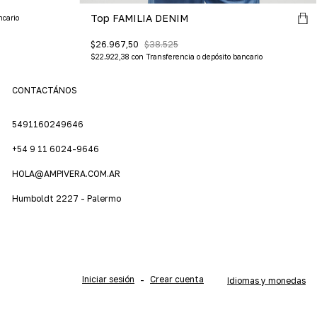
Top FAMILIA DENIM
ncario
$26.967,50
$38.525
$22.922,38
con
Transferencia o depósito bancario
CONTACTÁNOS
5491160249646
+54 9 11 6024-9646
HOLA@AMPIVERA.COM.AR
Humboldt 2227 - Palermo
Iniciar sesión
-
Crear cuenta
Idiomas y monedas