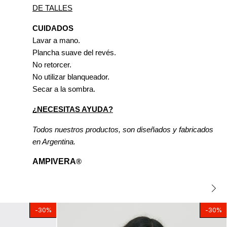
DE TALLES
CUIDADOS
Lavar a mano.
Plancha suave del revés. 
No retorcer.
No utilizar blanqueador.
Secar a la sombra.
¿NECESITAS AYUDA?
Todos nuestros productos, son diseñados y fabricados 
en Argentina.
AMPIVERA
®
-
30
%
-
30
%