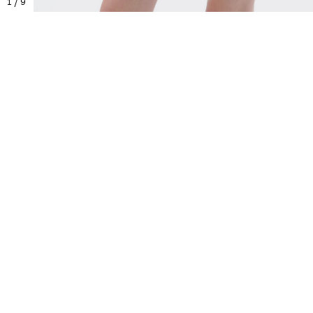
1
/
9