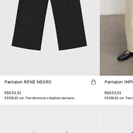
Pantalon RENÉ NEGRO
Pantalon IMP
R$633,91
R$633,91
R$538,82
con
Transferencia o depósito bancario
R$538,82
con
Trans