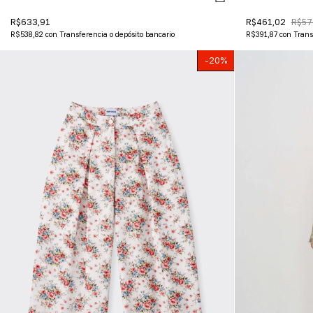
R$633,91
R$461,02
R$57
R$538,82
con
Transferencia o depósito bancario
R$391,87
con
Trans
-
20
%