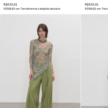
R$633,91
R$633,91
R$538,82
con
Transferencia o depósito bancario
R$538,82
con
Trans