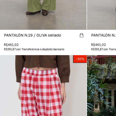
PANTALÓN N.19 / OLIVA seriado
PANTALÓN N.1
R$461,02
R$461,02
R$391,87
con
Transferencia o depósito bancario
R$391,87
con
Trans
-
30
%