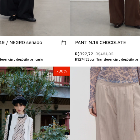
9 / NEGRO seriado
PANT N.19 CHOCOLATE
R$322,72
R$461,02
ferencia o depósito bancario
R$274,31
con
Transferencia o depósito ban
-
30
%