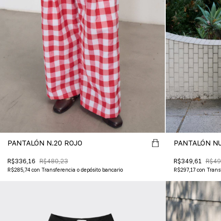
PANTALÓN N.20 ROJO
PANTALÓN NU
R$336,16
R$480,23
R$349,61
R$49
R$285,74
con
Transferencia o depósito bancario
R$297,17
con
Trans