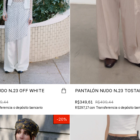
DO N.23 OFF WHITE
PANTALÓN NUDO N.23 TOSTA
9,44
R$349,61
R$499,44
ferencia o depósito bancario
R$297,17
con
Transferencia o depósito ban
-
20
%