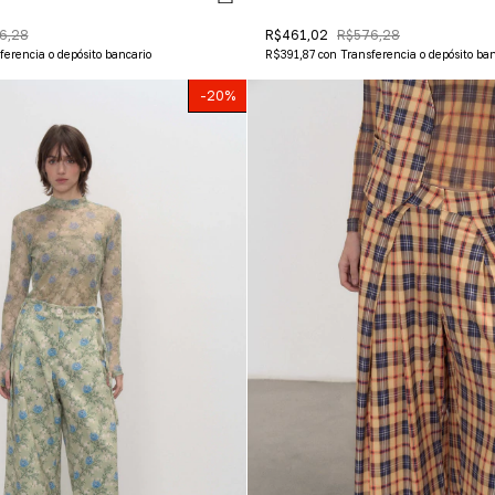
6,28
R$461,02
R$576,28
ferencia o depósito bancario
R$391,87
con
Transferencia o depósito ban
-
20
%