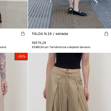
FALDA N.16 / seriada
R$576,28
R$489,84
con
Transferencia o depósito bancario
cario
-
30
%