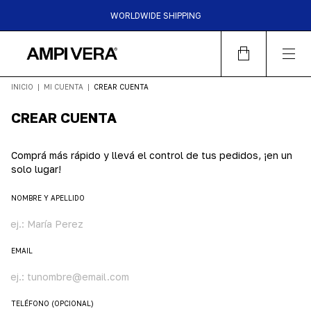
WORLDWIDE SHIPPING
HASTA 6 CUOTAS SIN INTERES | 15%OFF TRANSFERENCIA |
30%OFF EFECTIVO EN LOCALES
INICIO
|
MI CUENTA
|
CREAR CUENTA
CREAR CUENTA
Comprá más rápido y llevá el control de tus pedidos, ¡en un
solo lugar!
NOMBRE Y APELLIDO
EMAIL
TELÉFONO (OPCIONAL)