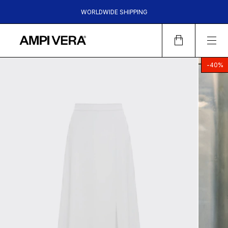
WORLDWIDE SHIPPING
HASTA 6 CUOTAS SIN INTERES | 15%OFF TRANSFERENCIA |
30%OFF EFECTIVO EN LOCALES
-
40
%