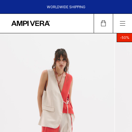
WORLDWIDE SHIPPING
HASTA 6 CUOTAS SIN INTERES | 15%OFF TRANSFERENCIA |
30%OFF EFECTIVO EN LOCALES
-
50
%