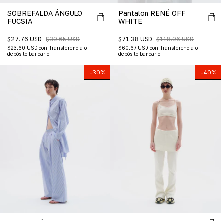
SOBREFALDA ÁNGULO
Pantalon RENÉ OFF
FUCSIA
WHITE
$27.76 USD
$39.65 USD
$71.38 USD
$118.96 USD
$23.60 USD
con
Transferencia o
$60.67 USD
con
Transferencia o
depósito bancario
depósito bancario
-
30
%
-
40
%