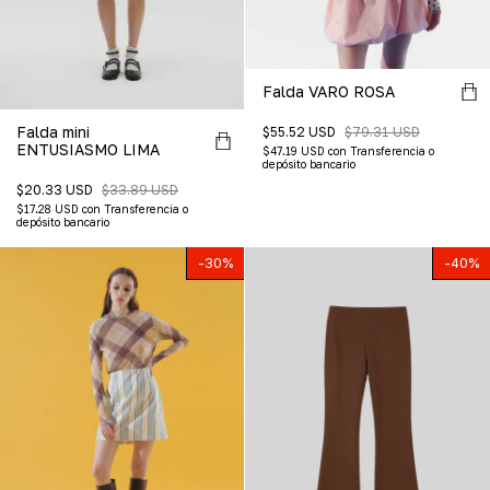
Falda VARO ROSA
Falda mini
$55.52 USD
$79.31 USD
ENTUSIASMO LIMA
$47.19 USD
con
Transferencia o
depósito bancario
$20.33 USD
$33.89 USD
$17.28 USD
con
Transferencia o
depósito bancario
-
30
%
-
40
%