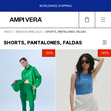
WORLDWIDE SHIPPING
HASTA 6 CUOTAS SIN INTERES | 15%OFF TRANSFERENCIA |
30%OFF EFECTIVO EN LOCALES
INICIO
|
BREADCRUMBS.SALE
|
SHORTS, PANTALONES, FALDAS
SHORTS, PANTALONES, FALDAS
-
30
%
-
40
%