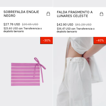
SOBREFALDA ENCAJE
FALDA FRAGMENTO A
NEGRO
LUNARES CELESTE
$27.76 USD
$39.65 USD
$42.90 USD
$61.28 USD
$23.60 USD
con
Transferencia o
$36.47 USD
con
Transferencia o
depósito bancario
depósito bancario
-
30
%
-
40
%