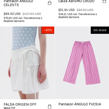
Pantalon ÁNGULO
Calza ABISMO CRUDO
CELESTE
$51.91 USD
$86.52 USD
$89.33 USD
$127.61 USD
$44.12 USD
con
Transferencia o
depósito bancario
$75.93 USD
con
Transferencia o
depósito bancario
-
40
%
Sin stock
Pantalon ÁNGULO FUCSIA
FALDA ORIGEN OFF
WHITE