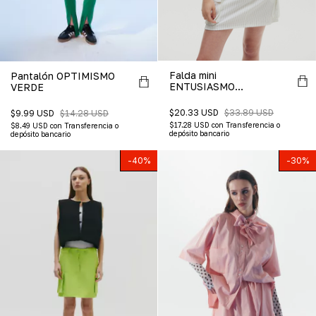
Falda mini
Pantalón OPTIMISMO
ENTUSIASMO
VERDE
BLANCO
$20.33 USD
$33.89 USD
$9.99 USD
$14.28 USD
$17.28 USD
con
Transferencia o
$8.49 USD
con
Transferencia o
depósito bancario
depósito bancario
-
40
%
-
30
%