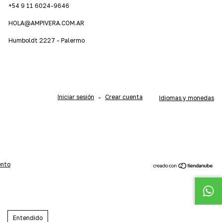
+54 9 11 6024-9646
HOLA@AMPIVERA.COM.AR
Humboldt 2227 - Palermo
Iniciar sesión
-
Crear cuenta
Idiomas y monedas
ento
Entendido