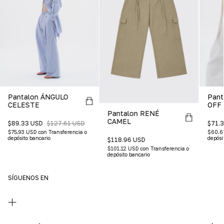
Pantalon ÁNGULO
Pant
CELESTE
OFF
Pantalon RENÉ
CAMEL
$89.33 USD
$127.61 USD
$71.
$75.93 USD
con
Transferencia o
$60.6
depósito bancario
depósi
$118.96 USD
$101.12 USD
con
Transferencia o
depósito bancario
SÍGUENOS EN