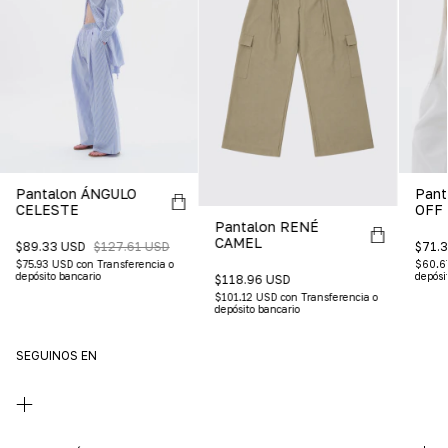
Pantalon ÁNGULO
Pant
CELESTE
OFF
Pantalon RENÉ
CAMEL
$89.33 USD
$127.61 USD
$71.
$75.93 USD
con
Transferencia o
$60.6
depósito bancario
depósi
$118.96 USD
$101.12 USD
con
Transferencia o
depósito bancario
SEGUINOS EN