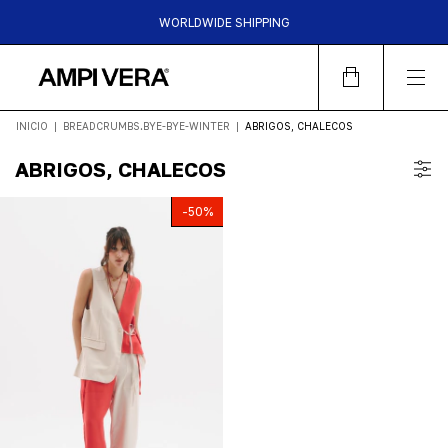
WORLDWIDE SHIPPING
HASTA 6 CUOTAS SIN INTERES | 15%OFF TRANSFERENCIA |
30%OFF EFECTIVO EN LOCALES
INICIO
|
BREADCRUMBS.BYE-BYE-WINTER
|
ABRIGOS, CHALECOS
ABRIGOS, CHALECOS
-
50
%