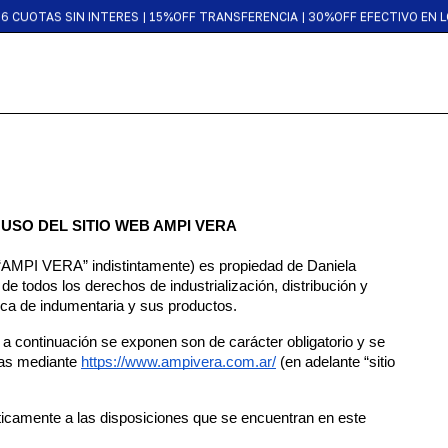
WORLDWIDE SHIPPING
6 CUOTAS SIN INTERES | 15%OFF TRANSFERENCIA | 30%OFF EFECTIVO EN 
USO DEL SITIO WEB AMPI VERA
I VERA” indistintamente) es propiedad de Daniela 
e todos los derechos de industrialización, distribución y 
rca de indumentaria y sus productos.
a continuación se exponen son de carácter obligatorio y se 
das mediante
https://www.ampivera.com.ar/
 (en adelante “sitio 
áticamente a las disposiciones que se encuentran en este 