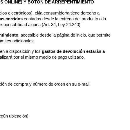
AS ONLINE) Y BOTÓN DE ARREPENTIMIENTO
En compras realizadas a distancia (sitio web o medios electrónicos), el/la consumidor/a tiene derecho a 
ías corridos
 contados desde la entrega del producto o la 
responsabilidad alguna (Art. 34, Ley 24.240).
ntimiento
, accesible desde la página de inicio, que permite 
rámites adicionales.
en a disposición y los 
gastos de devolución estarán a 
realizará por el mismo medio de pago utilizado.
mación de compra y número de orden en su e-mail.
egún ubicación).