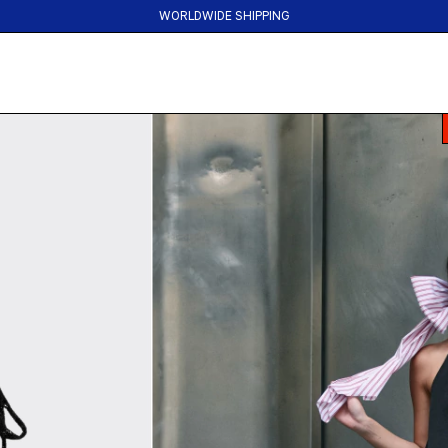
SI TU COMPRA NO TE GUSTA, DEVOLVELA :)
WORLDWIDE SHIPPING
6 CUOTAS SIN INTERES | 15%OFF TRANSFERENCIA | 30%OFF EFECTIVO EN 