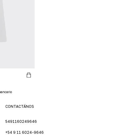
bancario
CONTACTÁNOS
5491160249646
+54 9 11 6024-9646