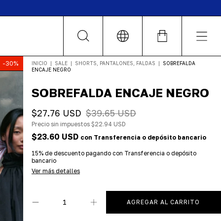
LOCALES
-
30
%
INICIO
|
SALE
|
SHORTS, PANTALONES, FALDAS
|
SOBREFALDA
ENCAJE NEGRO
SOBREFALDA ENCAJE NEGRO
$27.76 USD
$39.65 USD
Precio sin impuestos
$22.94 USD
$23.60 USD
con
Transferencia o depósito bancario
15% de descuento
pagando con Transferencia o depósito
bancario
Ver más detalles